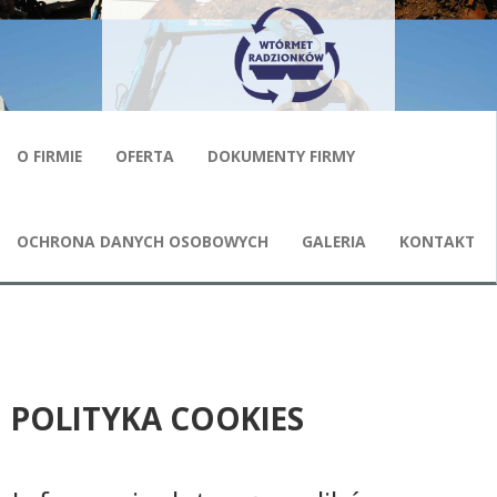
Przejdź do treści
Wtórmet
Radzionków
MENU GŁÓWNE
O FIRMIE
OFERTA
DOKUMENTY FIRMY
OCHRONA DANYCH OSOBOWYCH
GALERIA
KONTAKT
POLITYKA COOKIES